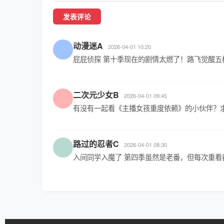
发表评论
动漫迷A
2026-04-01 10:20
屁屁侦探 第十季现在的剧情太燃了！路飞觉醒五
二次元少女B
2026-04-01 09:45
有没有一起看《主播女孩重度依赖》的小伙伴？
路过的忍者C
2026-04-01 08:30
入间同学入魔了 第四季虽然是老番，但每次重