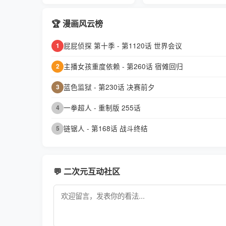
🏆 漫画风云榜
屁屁侦探 第十季 - 第1120话 世界会议
1
主播女孩重度依赖 - 第260话 宿傩回归
2
蓝色监狱 - 第230话 决赛前夕
3
一拳超人 - 重制版 255话
4
链锯人 - 第168话 战斗终结
5
💬 二次元互动社区