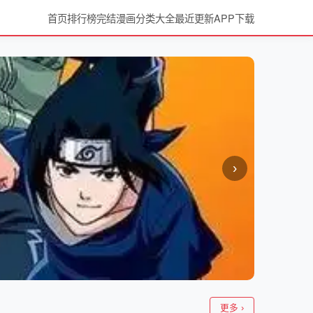
首页
排行榜
完结漫画
分类大全
最近更新
APP下载
›
更多 ›