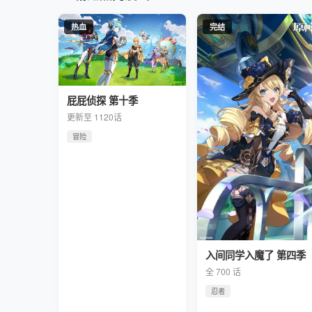
热血
完结
屁屁侦探 第十季
更新至 1120话
冒险
入间同学入魔了 第四季
全 700 话
忍者