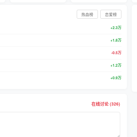
热血榜
恋爱榜
+2.3万
+1.8万
-0.5万
+1.2万
+0.9万
在线讨论 (326)